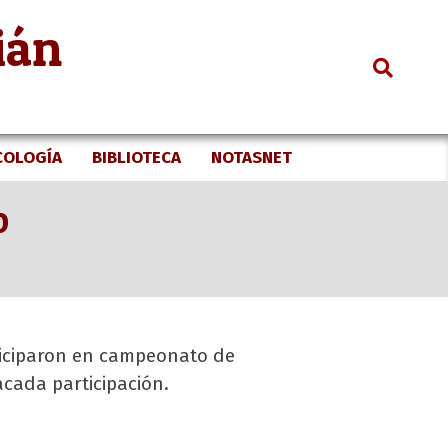
ián
Search
COLOGÍA
BIBLIOTECA
NOTASNET
O
rticiparon en campeonato de
cada participación.