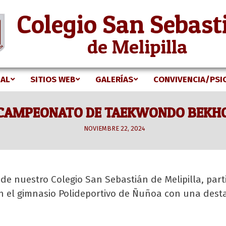
Colegio San Sebast
de Melipilla
NAL
SITIOS WEB
GALERÍAS
CONVIVENCIA/PSI
Secondary
Navigation
CAMPEONATO DE TAEKWONDO BEKH
Menu
NOVIEMBRE 22, 2024
de nuestro Colegio San Sebastián de Melipilla, pa
 el gimnasio Polideportivo de Ñuñoa con una desta