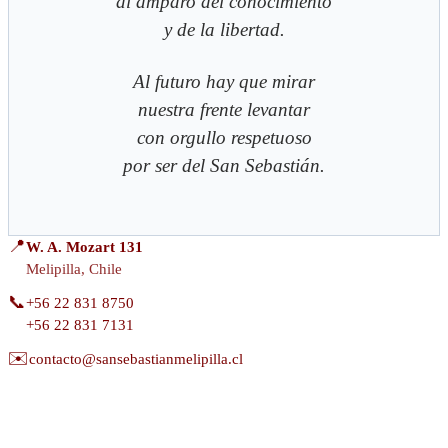
al amparo del conocimiento
y de la libertad.
Al futuro hay que mirar
nuestra frente levantar
con orgullo respetuoso
por ser del San Sebastián.
2017-
📍
W. A. Mozart 131
05-
Melipilla, Chile
15
📞
+56 22 831 8750
+56 22 831 7131
✉️
contacto@sansebastianmelipilla.cl