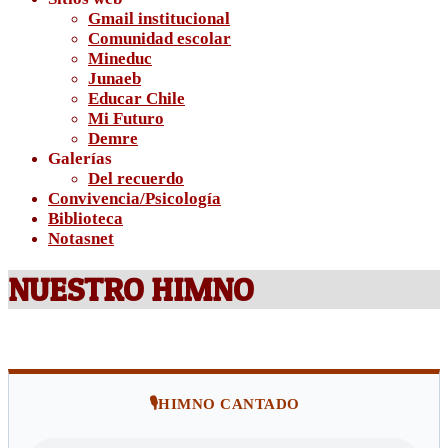
Gmail institucional
Comunidad escolar
Mineduc
Junaeb
Educar Chile
Mi Futuro
Demre
Galerías
Del recuerdo
Convivencia/Psicología
Biblioteca
Notasnet
NUESTRO HIMNO
🎙️
HIMNO CANTADO