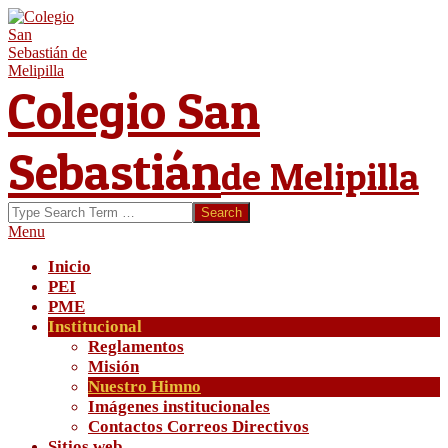
Skip
to
content
Colegio San
Sebastián
de Melipilla
Search
Secondary
Menu
Navigation
Inicio
Menu
PEI
PME
Institucional
Reglamentos
Misión
Nuestro Himno
Imágenes institucionales
Contactos Correos Directivos
Sitios web