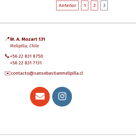
Paginación
06
Anterior
1
2
3
de
entradas
📍
W. A. Mozart 131
Melipilla, Chile
📞
+56 22 831 8750
+56 22 831 7131
✉️
contacto@sansebastianmelipilla.cl