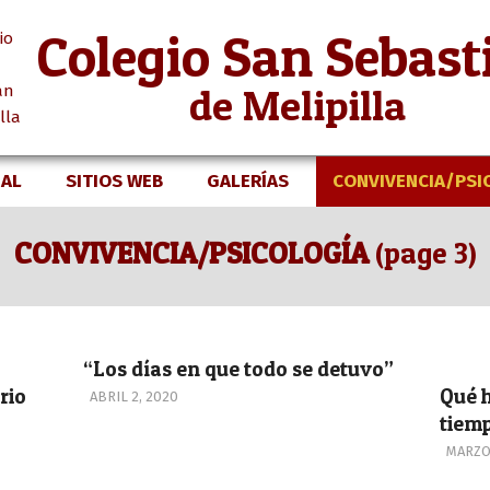
Colegio San Sebast
de Melipilla
NAL
SITIOS WEB
GALERÍAS
CONVIVENCIA/PSI
Secondary
Navigation
CONVIVENCIA/PSICOLOGÍA
(page 3)
Menu
“Los días en que todo se detuvo”
rio
Qué h
2020-
ABRIL 2, 2020
04-
tiem
02
2020-
MARZO 
03-