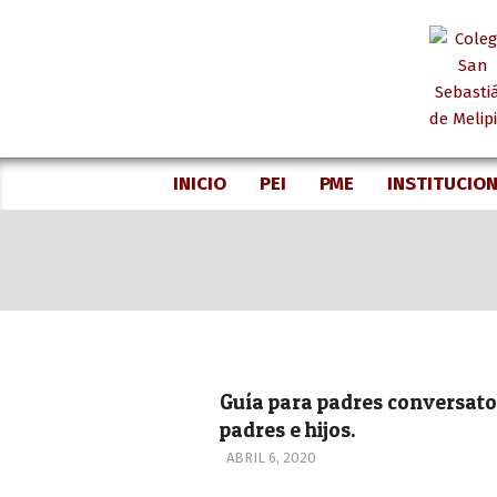
Skip
to
content
INICIO
PEI
PME
INSTITUCIO
Guía para padres conversato
padres e hijos.
2020-
ABRIL 6, 2020
04-