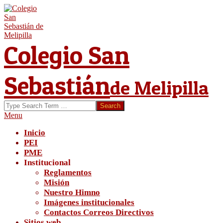
Skip
to
content
Colegio San
Sebastián
de Melipilla
Search
Secondary
Menu
Navigation
Inicio
Menu
PEI
PME
Institucional
Reglamentos
Misión
Nuestro Himno
Imágenes institucionales
Contactos Correos Directivos
Sitios web