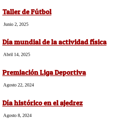
23
Taller de Fútbol
2025-
Junio 2, 2025
06-
02
Día mundial de la actividad física
2025-
Abril 14, 2025
04-
14
Premiación Liga Deportiva
2024-
Agosto 22, 2024
08-
22
Día histórico en el ajedrez
2024-
Agosto 8, 2024
08-
08