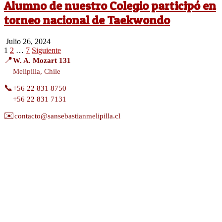
Alumno de nuestro Colegio participó en
torneo nacional de Taekwondo
2024-
Julio 26, 2024
07-
Paginación
1
2
…
7
Siguiente
26
📍
W. A. Mozart 131
de
Melipilla, Chile
entradas
📞
+56 22 831 8750
+56 22 831 7131
✉️
contacto@sansebastianmelipilla.cl