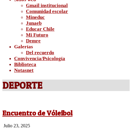
Gmail institucional
Comunidad escolar
Mineduc
Junaeb
Educar Chile
Mi Futuro
Demre
Galerías
Del recuerdo
Convivencia/Psicología
Biblioteca
Notasnet
DEPORTE
Encuentro de Vóleibol
2025-
Julio 23, 2025
07-