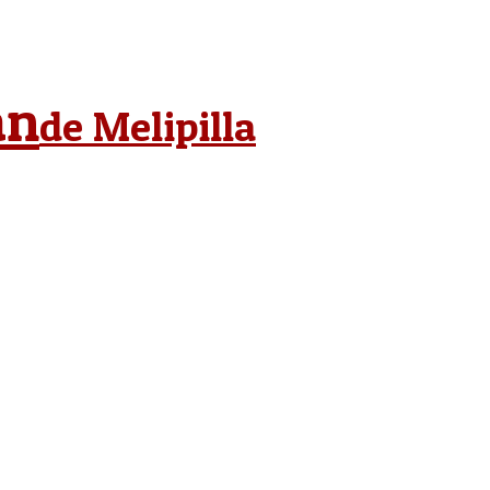
án
de Melipilla