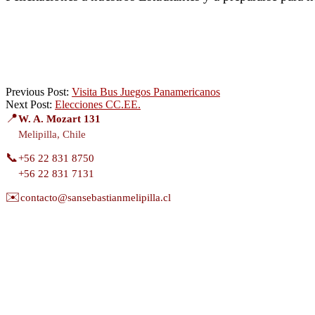
2023-
Previous Post:
Visita Bus Juegos Panamericanos
05-
Next Post:
Elecciones CC.EE.
19
📍
W. A. Mozart 131
Melipilla, Chile
📞
+56 22 831 8750
+56 22 831 7131
✉️
contacto@sansebastianmelipilla.cl