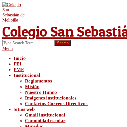
Skip
to
content
Colegio San Sebasti
Search
Secondary
Menu
Navigation
Inicio
Menu
PEI
PME
Institucional
Reglamentos
Misión
Nuestro Himno
Imágenes institucionales
Contactos Correos Directivos
Sitios web
Gmail institucional
Comunidad escolar
Mineduc