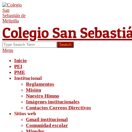
Skip
to
content
Colegio San Sebasti
Search
Secondary
Menu
Navigation
Inicio
Menu
PEI
PME
Institucional
Reglamentos
Misión
Nuestro Himno
Imágenes institucionales
Contactos Correos Directivos
Sitios web
Gmail institucional
Comunidad escolar
Mineduc