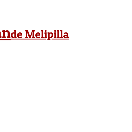
án
de Melipilla