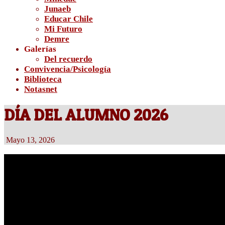
Junaeb
Educar Chile
Mi Futuro
Demre
Galerías
Del recuerdo
Convivencia/Psicología
Biblioteca
Notasnet
DÍA DEL ALUMNO 2026
Mayo 13, 2026