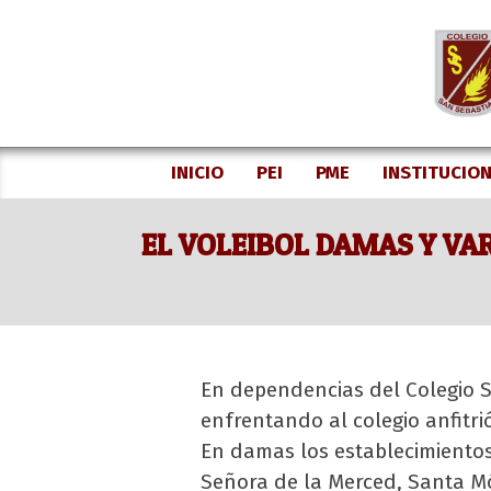
Skip
to
content
INICIO
PEI
PME
INSTITUCIO
EL VOLEIBOL DAMAS Y VA
En dependencias del Colegio S
enfrentando al colegio anfitr
En damas los establecimientos
Señora de la Merced, Santa M