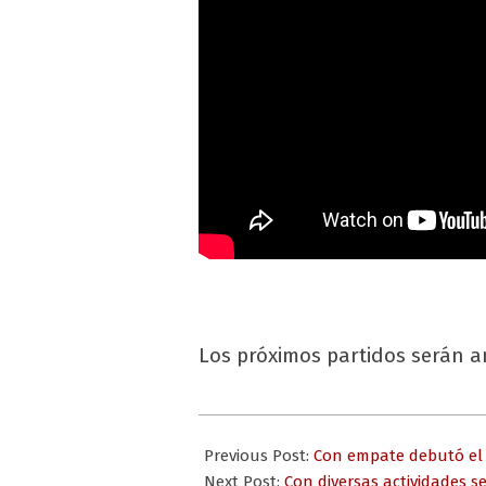
Los próximos partidos serán
2024-
05-
Previous Post:
Con empate debutó el 
14
Next Post:
Con diversas actividades s