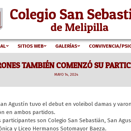
Colegio San Sebast
de Melipilla
NAL
SITIOS WEB
GALERÍAS
CONVIVENCIA/PSI
Secondary
Navigation
RONES TAMBIÉN COMENZÓ SU PARTICI
Menu
MAYO 14, 2024
an Agustín tuvo el debut en voleibol damas y varo
ión en ambos partidos.
 participantes son Colegio San Sebastián, San Agu
ónica y Liceo Hermanos Sotomayor Baeza.