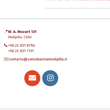
📍
W. A. Mozart 131
Melipilla, Chile
📞
+56 22 831 8750
+56 22 831 7131
✉️
contacto@sansebastianmelipilla.cl