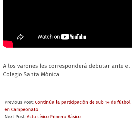
A los varones les corresponderá debutar ante el
Colegio Santa Mónica
2023-
10-
Previous Post:
Continúa la participación de sub 14 de fútbol
05
en Campeonato
Next Post:
Acto cívico Primero Básico