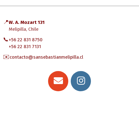
📍
W. A. Mozart 131
Melipilla, Chile
📞
+56 22 831 8750
+56 22 831 7131
✉️
contacto@sansebastianmelipilla.cl