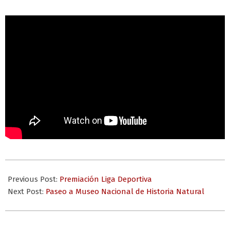
2024-
08-
Previous Post:
Premiación Liga Deportiva
26
Next Post:
Paseo a Museo Nacional de Historia Natural