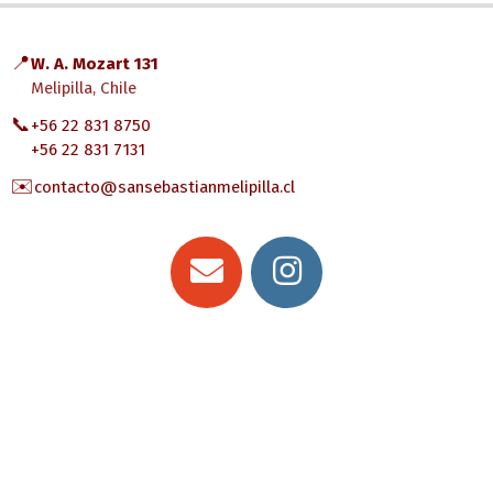
📍
W. A. Mozart 131
Melipilla, Chile
📞
+56 22 831 8750
+56 22 831 7131
✉️
contacto@sansebastianmelipilla.cl