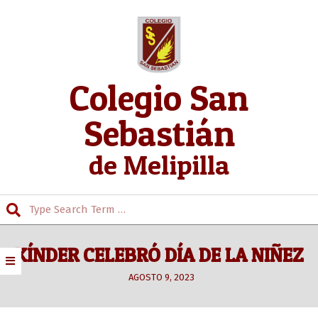
Skip
to
content
Colegio San
Sebastián
de Melipilla
Search
Secondary
Navigation
KÍNDER CELEBRÓ DÍA DE LA NIÑEZ
Menu
AGOSTO 9, 2023