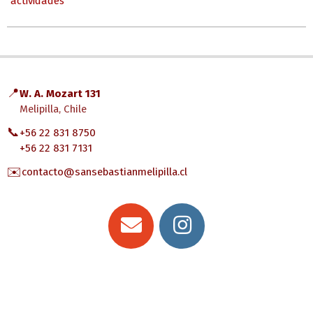
actividades
📍
W. A. Mozart 131
Melipilla, Chile
📞
+56 22 831 8750
+56 22 831 7131
✉️
contacto@sansebastianmelipilla.cl