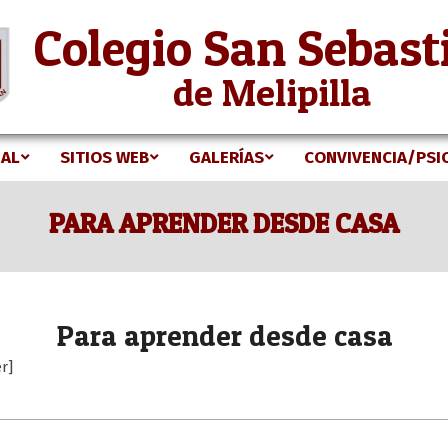
Colegio San Sebast
de Melipilla
NAL
SITIOS WEB
GALERÍAS
CONVIVENCIA/PSI
Secondary
Navigation
PARA APRENDER DESDE CASA
Menu
Para aprender desde casa
r]