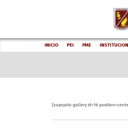
Skip
to
content
INICIO
PEI
PME
INSTITUCIO
[supsystic-gallery id=16 position=cente
2020-