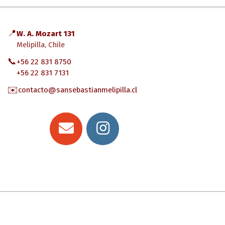
03-
19
📍
W. A. Mozart 131
Melipilla, Chile
📞
+56 22 831 8750
+56 22 831 7131
✉️
contacto@sansebastianmelipilla.cl