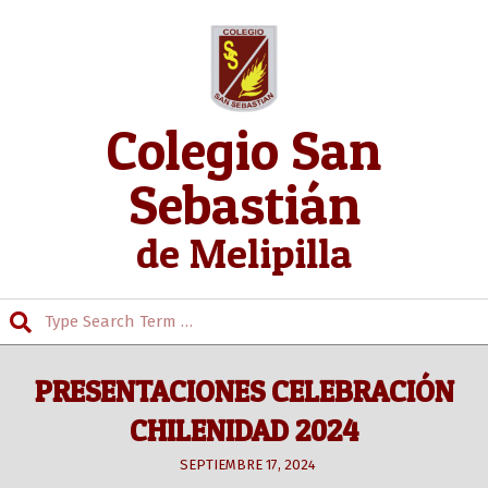
Skip
to
content
Colegio San
Sebastián
de Melipilla
Search
Secondary
Navigation
PRESENTACIONES CELEBRACIÓN
Menu
CHILENIDAD 2024
SEPTIEMBRE 17, 2024