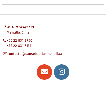
📍
W. A. Mozart 131
Melipilla, Chile
📞
+56 22 831 8750
+56 22 831 7131
✉️
contacto@sansebastianmelipilla.cl