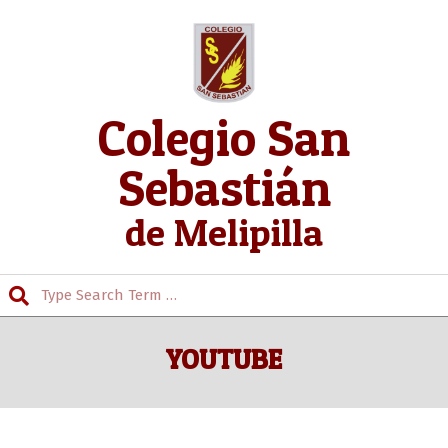
Skip
to
content
Colegio San
Sebastián
de Melipilla
Search
Secondary
Navigation
YOUTUBE
Menu