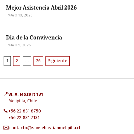
Mejor Asistencia Abril 2026
2026-
MAYO 10, 2026
05-
10
Día de la Convivencia
2026-
MAYO 5, 2026
05-
Paginación
05
1
2
…
26
Siguiente
de
entradas
📍
W. A. Mozart 131
Melipilla, Chile
📞
+56 22 831 8750
+56 22 831 7131
✉️
contacto@sansebastianmelipilla.cl