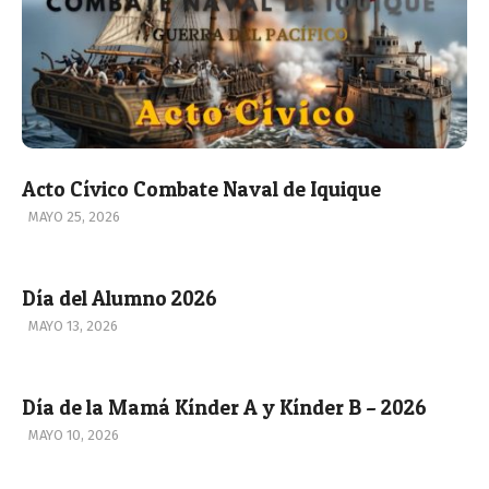
Acto Cívico Combate Naval de Iquique
2026-
MAYO 25, 2026
05-
25
Día del Alumno 2026
2026-
MAYO 13, 2026
05-
13
Día de la Mamá Kínder A y Kínder B – 2026
2026-
MAYO 10, 2026
05-
10